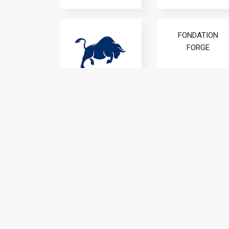
FONDATION
FORGE
FBAN S.A.S
JULIUS BAER
MSC
MEDITERRANEAN